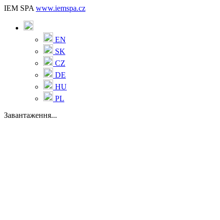
IEM SPA
www.iemspa.cz
EN
SK
CZ
DE
HU
PL
Завантаження...