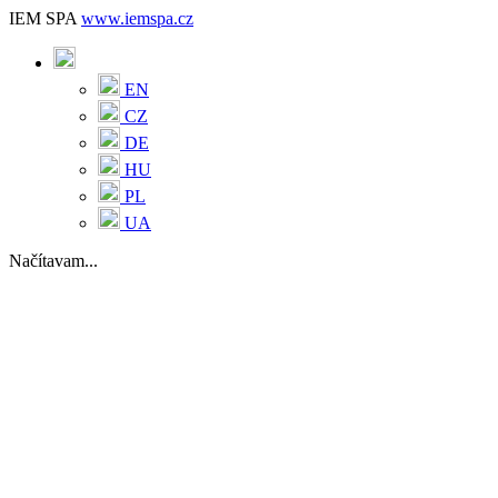
IEM SPA
www.iemspa.cz
EN
CZ
DE
HU
PL
UA
Načítavam...