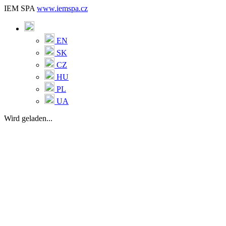
IEM SPA
www.iemspa.cz
EN
SK
CZ
HU
PL
UA
Wird geladen...