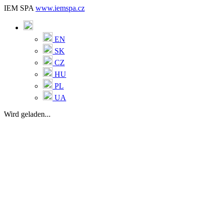
IEM SPA
www.iemspa.cz
EN
SK
CZ
HU
PL
UA
Wird geladen...