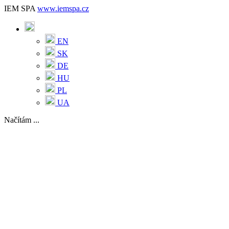
IEM SPA
www.iemspa.cz
EN
SK
DE
HU
PL
UA
Načítám ...