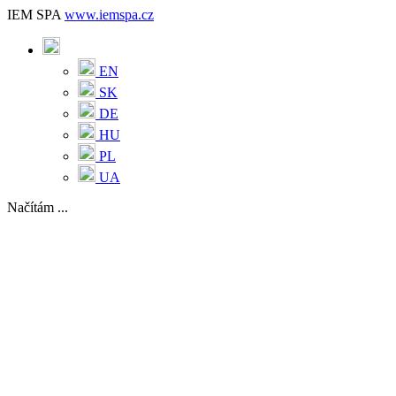
IEM SPA
www.iemspa.cz
EN
SK
DE
HU
PL
UA
Načítám ...