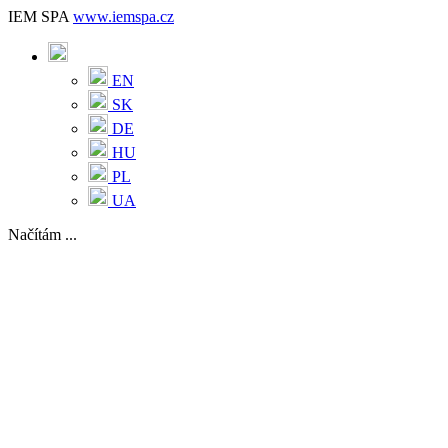
IEM SPA
www.iemspa.cz
EN
SK
DE
HU
PL
UA
Načítám ...