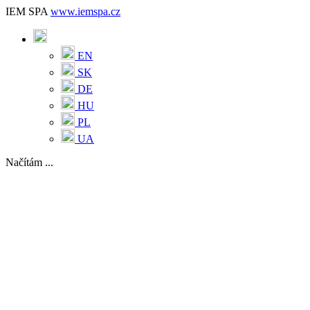
IEM SPA
www.iemspa.cz
EN
SK
DE
HU
PL
UA
Načítám ...