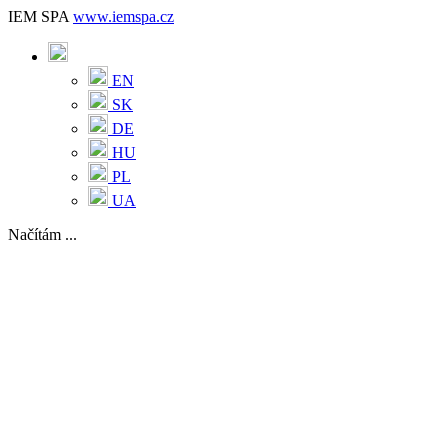
IEM SPA
www.iemspa.cz
EN
SK
DE
HU
PL
UA
Načítám ...