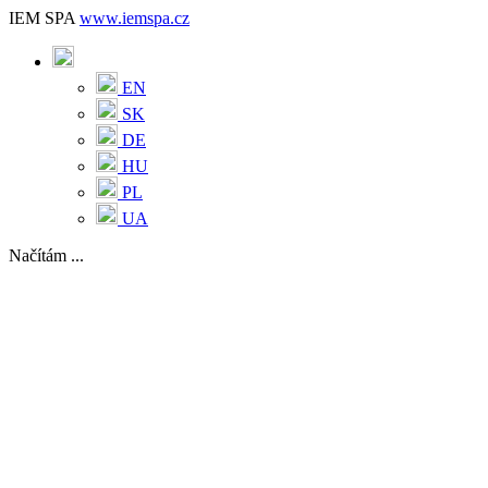
IEM SPA
www.iemspa.cz
EN
SK
DE
HU
PL
UA
Načítám ...