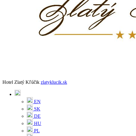
Hotel Zlatý Kľúčik
zlatyklucik.sk
EN
SK
DE
HU
PL