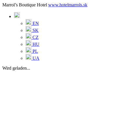
Marrol’s Boutique Hotel
www.hotelmarrols.sk
EN
SK
CZ
HU
PL
UA
Wird geladen...