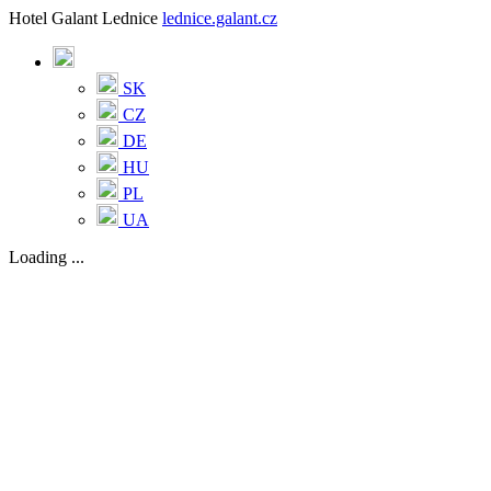
Hotel Galant Lednice
lednice.galant.cz
SK
CZ
DE
HU
PL
UA
Loading ...