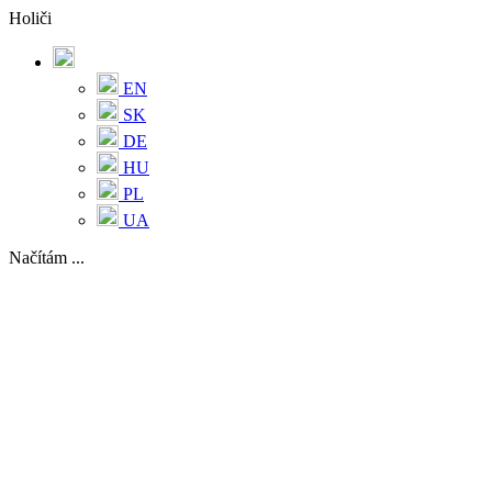
Holiči
EN
SK
DE
HU
PL
UA
Načítám ...