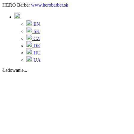
HERO Barber
www.herobarber.sk
EN
SK
CZ
DE
HU
UA
Ładowanie...