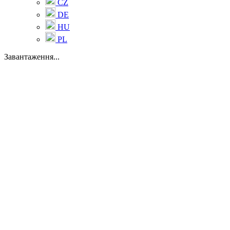
CZ
DE
HU
PL
Завантаження...