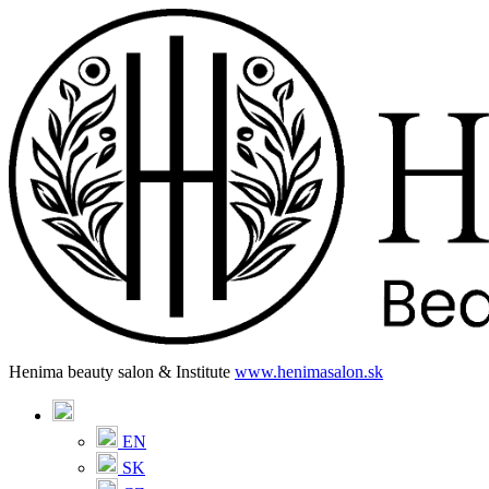
Henima beauty salon & Institute
www.henimasalon.sk
EN
SK