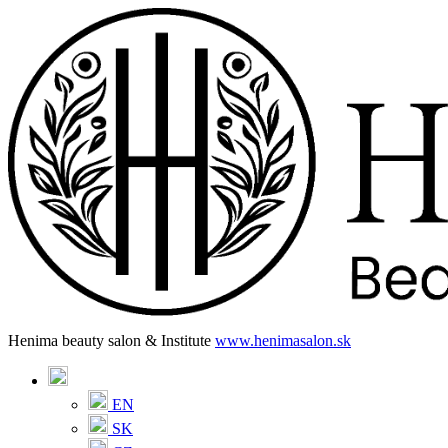
Henima beauty salon & Institute
www.henimasalon.sk
EN
SK