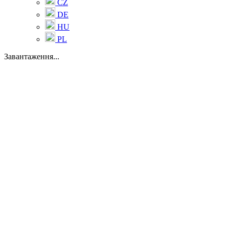
CZ
DE
HU
PL
Завантаження...