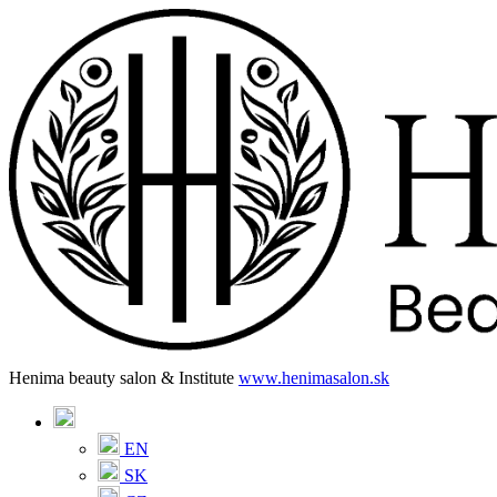
Henima beauty salon & Institute
www.henimasalon.sk
EN
SK