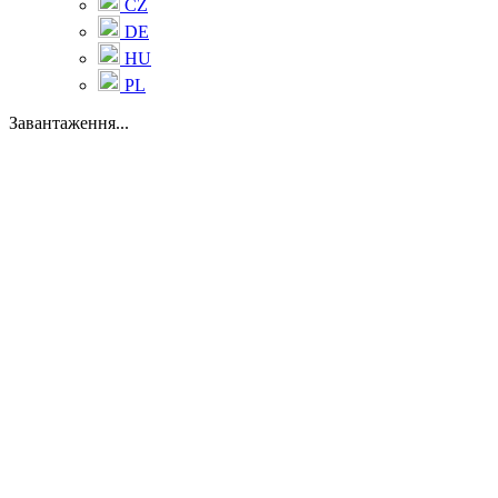
CZ
DE
HU
PL
Завантаження...