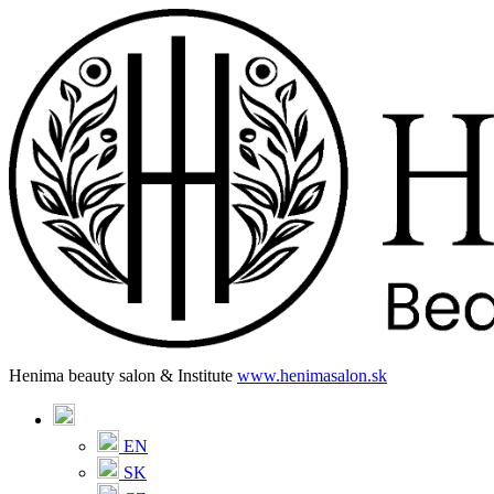
Henima beauty salon & Institute
www.henimasalon.sk
EN
SK