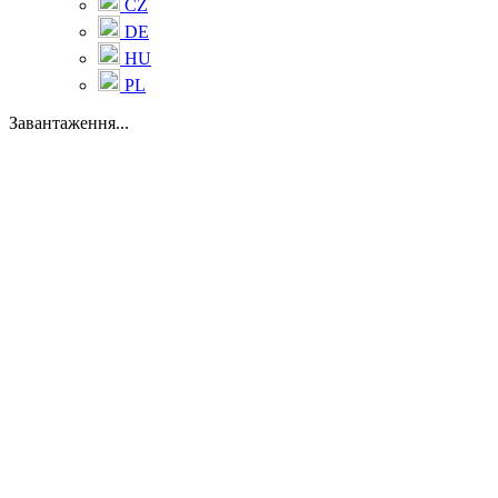
CZ
DE
HU
PL
Завантаження...