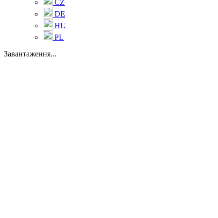
CZ
DE
HU
PL
Завантаження...