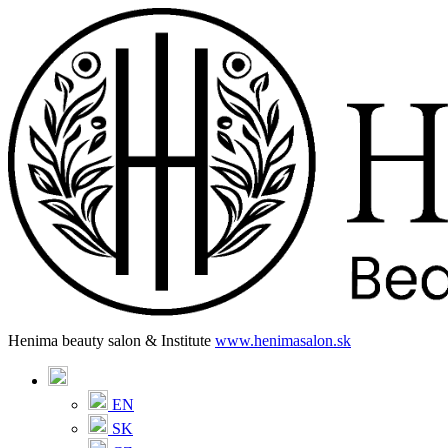
Henima beauty salon & Institute
www.henimasalon.sk
EN
SK