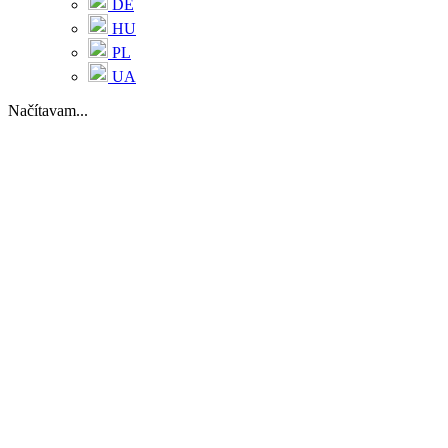
DE
HU
PL
UA
Načítavam...