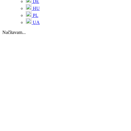
DE
HU
PL
UA
Načítavam...