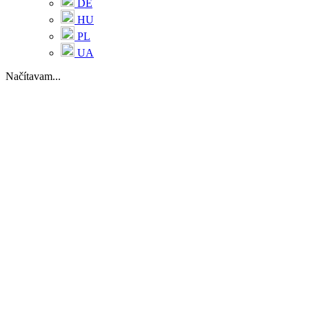
DE
HU
PL
UA
Načítavam...