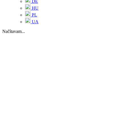
DE
HU
PL
UA
Načítavam...