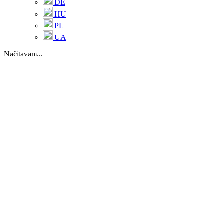
DE
HU
PL
UA
Načítavam...