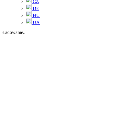
CZ
DE
HU
UA
Ładowanie...