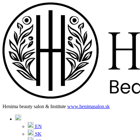
Henima beauty salon & Institute
www.henimasalon.sk
EN
SK