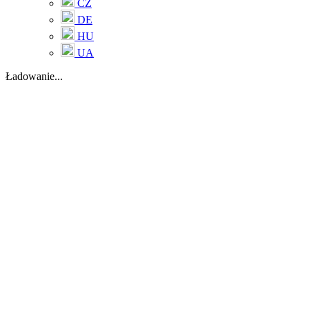
CZ
DE
HU
UA
Ładowanie...