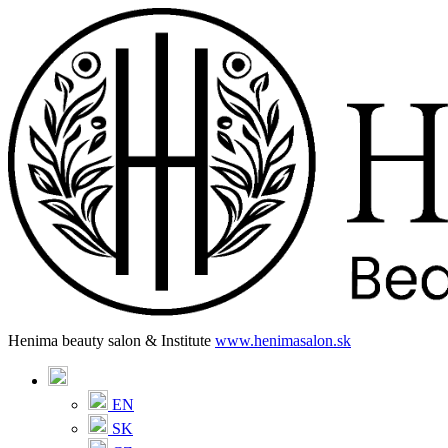
Henima beauty salon & Institute
www.henimasalon.sk
EN
SK