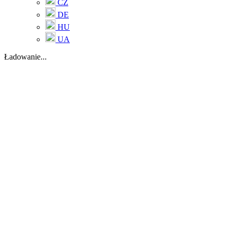
CZ
DE
HU
UA
Ładowanie...