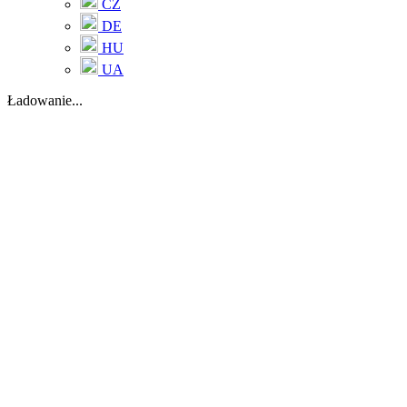
CZ
DE
HU
UA
Ładowanie...