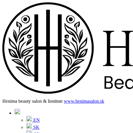
Henima beauty salon & Institute
www.henimasalon.sk
EN
SK