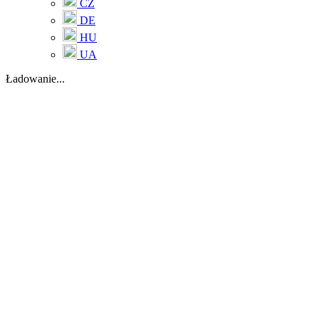
CZ
DE
HU
UA
Ładowanie...