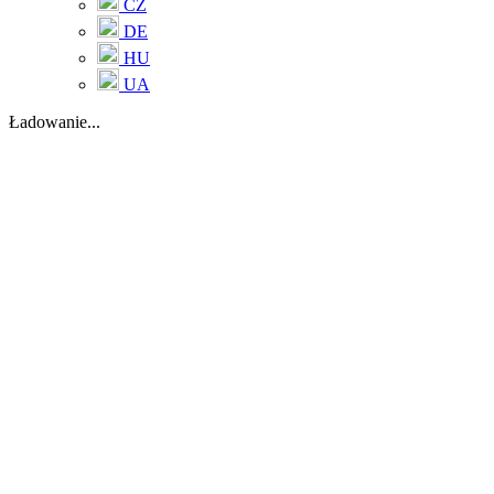
CZ
DE
HU
UA
Ładowanie...