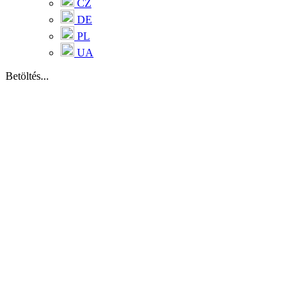
CZ
DE
PL
UA
Betöltés...