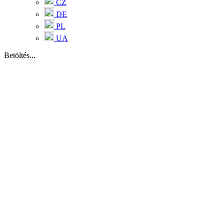
CZ
DE
PL
UA
Betöltés...