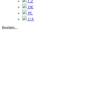
CZ
DE
PL
UA
Betöltés...