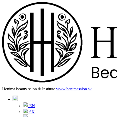
Henima beauty salon & Institute
www.henimasalon.sk
EN
SK