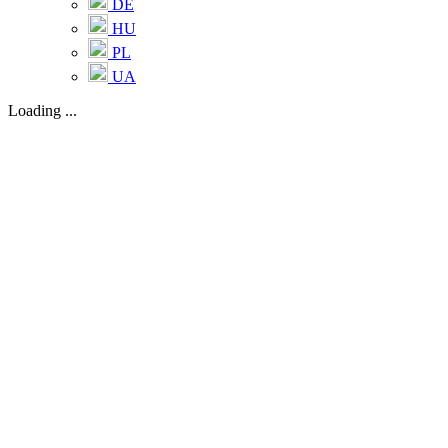
DE
HU
PL
UA
Loading ...