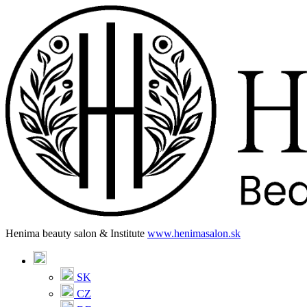
Henima beauty salon & Institute
www.henimasalon.sk
SK
CZ