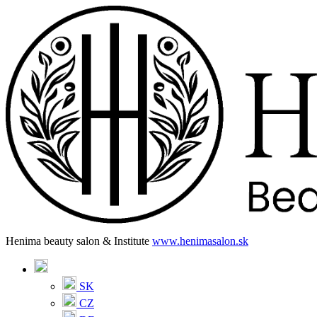
Henima beauty salon & Institute
www.henimasalon.sk
SK
CZ