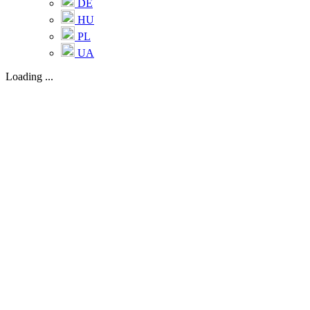
DE
HU
PL
UA
Loading ...