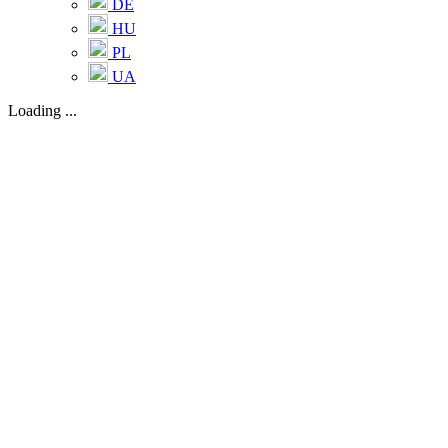
DE
HU
PL
UA
Loading ...