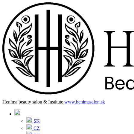
Henima beauty salon & Institute
www.henimasalon.sk
SK
CZ