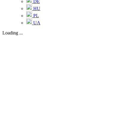
DE
HU
PL
UA
Loading ...