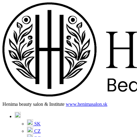
Henima beauty salon & Institute
www.henimasalon.sk
SK
CZ