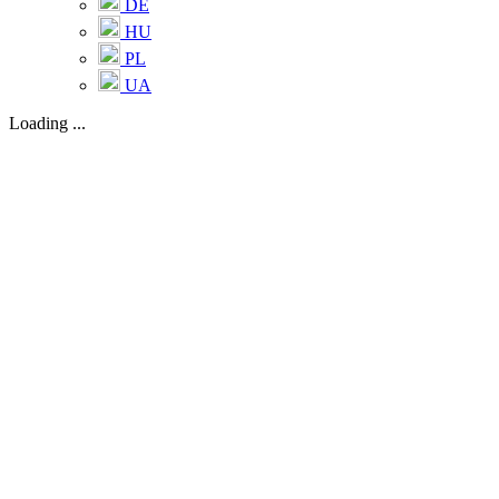
DE
HU
PL
UA
Loading ...