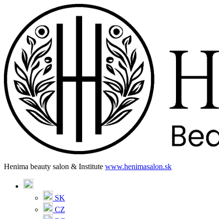
Henima beauty salon & Institute
www.henimasalon.sk
SK
CZ