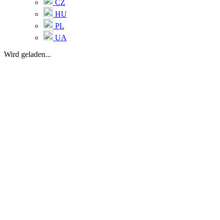
CZ
HU
PL
UA
Wird geladen...