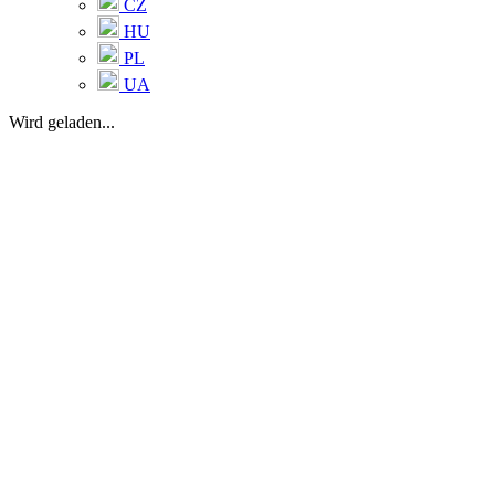
CZ
HU
PL
UA
Wird geladen...