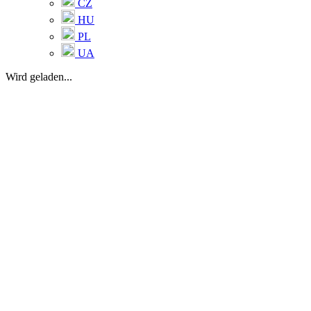
CZ
HU
PL
UA
Wird geladen...