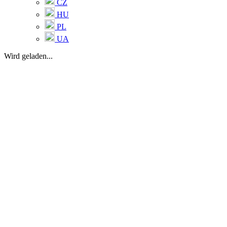
CZ
HU
PL
UA
Wird geladen...