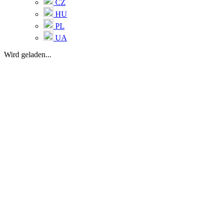
CZ
HU
PL
UA
Wird geladen...