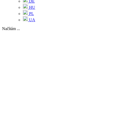
DE
HU
PL
UA
Načítám ...