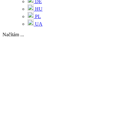
DE
HU
PL
UA
Načítám ...