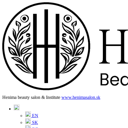
Henima beauty salon & Institute
www.henimasalon.sk
EN
SK