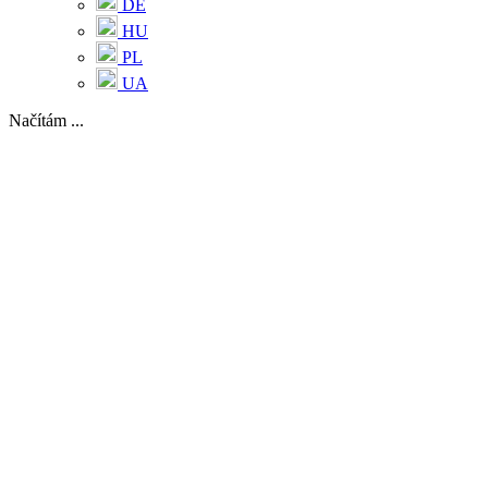
DE
HU
PL
UA
Načítám ...