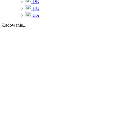
DE
HU
UA
Ładowanie...