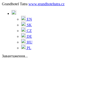
Grandhotel Tatra
www.grandhoteltatra.cz
EN
SK
CZ
DE
HU
PL
Завантаження...