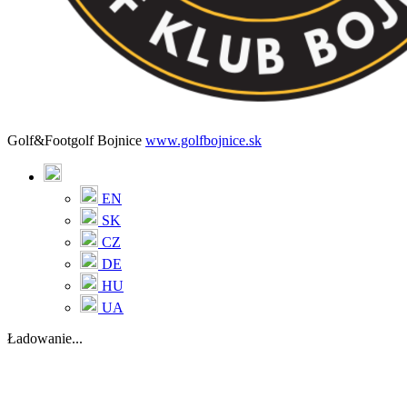
Golf&Footgolf Bojnice
www.golfbojnice.sk
EN
SK
CZ
DE
HU
UA
Ładowanie...